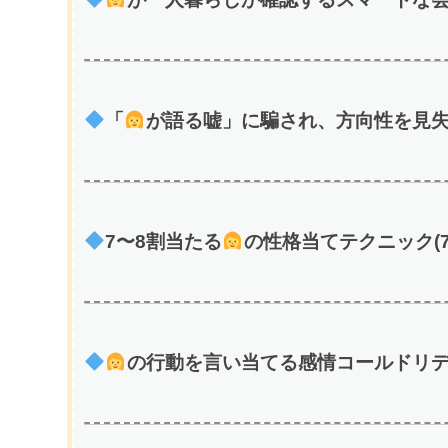
「
が語る嘘」に騙され、方向性を見失う
7〜8割当たる
の性格当てテクニック(7
の行動を言い当てる感情コールドリディ