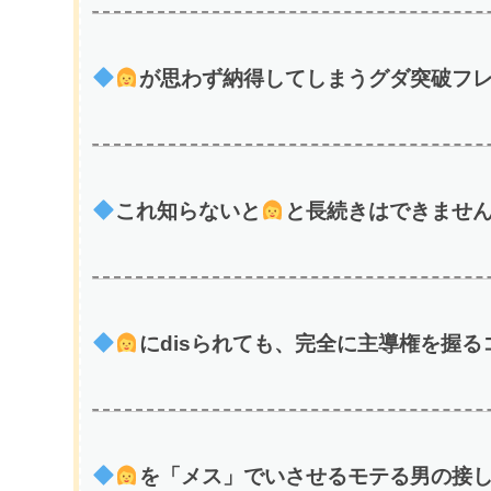
が思わず納得してしまうグダ突破フレー
これ知らないと
と長続きはできません(
にdisられても、完全に主導権を握るコ
を「メス」でいさせるモテる男の接し方