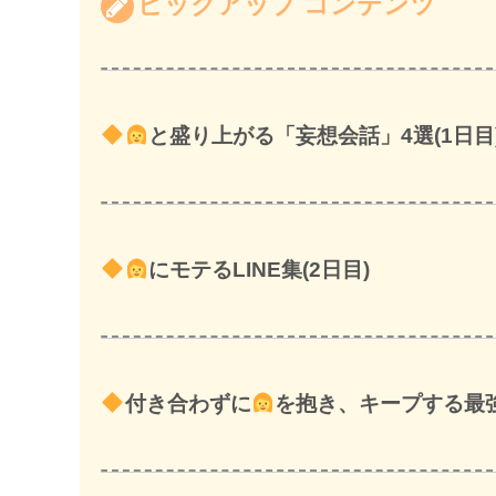
ピックアップ コンテンツ
と盛り上がる「妄想会話」4選(1日目
にモテるLINE集(2日目)
付き合わずに
を抱き、キープする最強