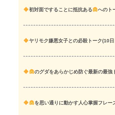
初対面ですることに抵抗ある
へのトー
ヤリモク嫌悪女子との必殺トーク(10日
のグダをあらかじめ防ぐ最新の最強トー
を思い通りに動かす人心掌握フレーズ(