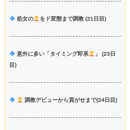
処女の
をド変態まで調教 (21日目)
意外に多い「タイミング即系
」 (23日
目)
調教デビューから貢がせまで(24日目)