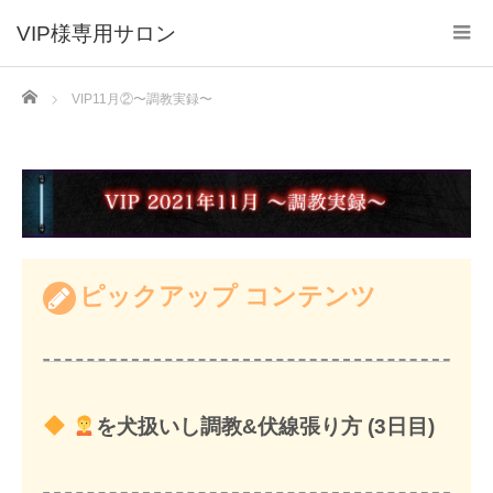
VIP様専用サロン
Home
VIP11月②〜調教実録〜
ピックアップ コンテンツ
を犬扱いし調教&伏線張り方 (3日目)